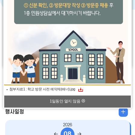
전
지
음
공지사항
가정통신문
MORE
1일동안 열지 않음
[홍보]과학영재교육원 과학영재교육원 행정팀) 2027학년
도 동국대학교 과학영재교육원 신입생 모집 요강 및 입학설
1. 귀 교의 무궁한 발전을 기원합니다.2. 동국대학교 과학영재교육원
명회
은 수·과학 분야에서 뛰어난 잠재력을 가진 인재들을 조기에 발굴하
여최적의 융합한 교육 프로그램
첨부자료1 : 학교 방문 사전 예약제(배너).jpg
2026.07.22
1일동안 열지 않음
일
행사일정
정
2026
더
08
이
다