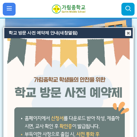
광명교육지원청 직원 사칭 사기 주의
학교 방문 사전 예약제 안내(새창열림)
비
비
비
주
주
주
얼
얼
얼
팝
팝
팝
팝업존
3
/
4
이
정
다
업
업
업
전
지
음
존
존
존
이
정
다