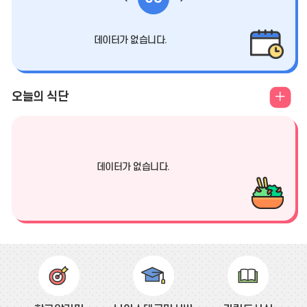
보
전
음
기
데이터가 없습니다.
달
달
식
오늘의 식단
단
더
보
데이터가 없습니다.
기
바
로
가
기